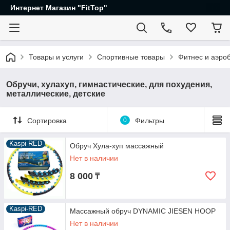
Интернет Магазин "FitTop"
Товары и услуги
Спортивные товары
Фитнес и аэро
Обручи, хулахуп, гимнастические, для похудения,
металлические, детские
Сортировка
0
Фильтры
Kaspi-RED
Обруч Хула-хуп массажный
Нет в наличии
8 000
₸
Kaspi-RED
Массажный обруч DYNAMIC JIESEN HOOP
Нет в наличии