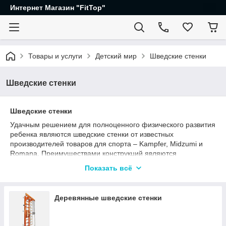
Интернет Магазин "FitTop"
Товары и услуги
Детский мир
Шведские стенки
Шведские стенки
Шведские стенки
Удачным решением для полноценного физического развития
ребенка являются шведские стенки от известных
производителей товаров для спорта – Kampfer, Midzumi и
Romana. Преимуществами конструкций являются
многофункциональность и компактные габариты,
Показать всё
позволяющую установку в детских комнатах.
Уникальность конструкции "шведки" в том, что она может
комплектоваться разными спортивными снарядами – это
Деревянные шведские стенки
брусья, кольца, канаты и веревочные лестницы. Сбоку можно
повесить боксерский мешок, закрепить навесной туник или
баскетбольный щит. В итоге, на ограниченном по размерам