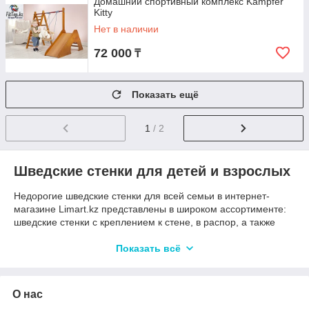
Домашний спортивный комплекс Kampfer
Kitty
Нет в наличии
72 000
₸
Показать ещё
1
/ 2
Шведские стенки для детей и взрослых
Недорогие шведские стенки для всей семьи в интернет-
магазине Limart.kz представлены в широком ассортименте:
шведские стенки с креплением к стене, в распор, а также
модели, предназначенные для улицы. В каталоге есть
стенки, оснащенные дополнительным оборудованием, таким
Показать всё
как: навесными турниками, брусьями, скамьями для пресса и
другим, так и без него.
Как выбрать подходящий детский спортивный
О нас
комплекс?