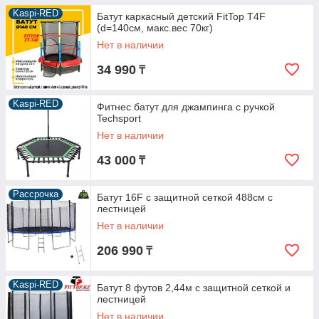
Kaspi-RED
Батут каркасный детский FitTop T4F
(d=140см, макс.вес 70кг)
Нет в наличии
34 990
₸
Kaspi-RED
Фитнес батут для джампинга с ручкой
Techsport
Нет в наличии
43 000
₸
Рассрочка
Батут 16F с защитной сеткой 488см с
лестницей
Нет в наличии
206 990
₸
Kaspi-RED
Батут 8 футов 2,44м с защитной сеткой и
лестницей
Нет в наличии