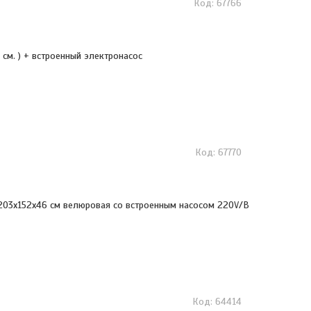
67766
3 см. ) + встроенный электронасос
67770
 203х152х46 см велюровая со встроенным насосом 220V/В
64414