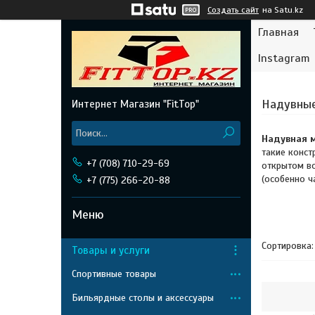
Создать сайт
на Satu.kz
Главная
Instagram
Надувны
Интернет Магазин "FitTop"
Надувная 
такие конст
+7 (708) 710-29-69
открытом во
(особенно ч
+7 (775) 266-20-88
Товары и услуги
Спортивные товары
Бильярдные столы и аксессуары