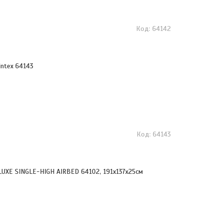
64142
Intex 64143
64143
LUXE SINGLE-HIGH AIRBED 64102, 191x137x25см