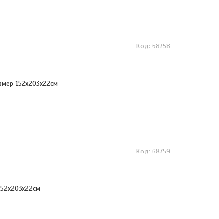
68758
змер 152x203x22см
68759
152x203x22см