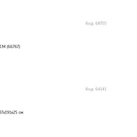
68755
СМ (66767)
64141
37х191х25 см