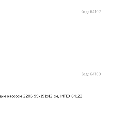
64102
64709
ным насосом 220В 99х191х42 см, INTEX 64122