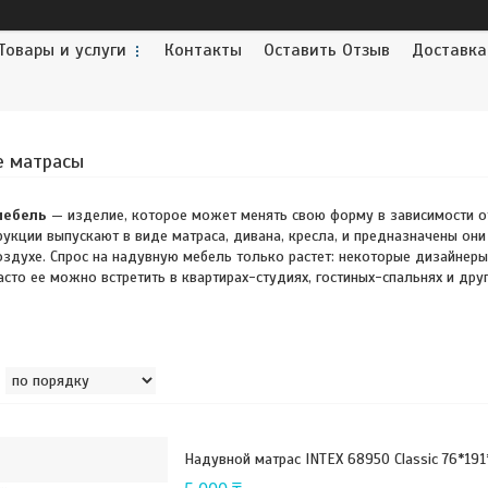
Товары и услуги
Контакты
Оставить Отзыв
Доставка
е матрасы
мебель
— изделие, которое может менять свою форму в зависимости от
рукции выпускают в виде матраса, дивана, кресла, и предназначены о
здухе. Спрос на надувную мебель только растет: некоторые дизайнеры
асто ее можно встретить в квартирах-студиях, гостиных-спальнях и др
Надувной матрас INTEX 68950 Classic 76*191