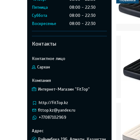
Пятница
08:00
22:30
Суббота
08:00
22:30
Воскресенье
08:00
22:30
Контакты
Сархан
Интернет-Магазин "FitTop"
http://FitTop.kz
fittop.kz@yandex.ru
+77087102969
Райымбека 196, Алматы, Казахстан