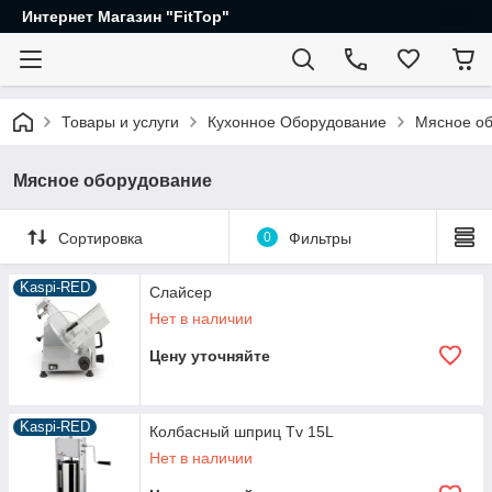
Интернет Магазин "FitTop"
Товары и услуги
Кухонное Оборудование
Мясное о
Мясное оборудование
Сортировка
0
Фильтры
Kaspi-RED
Слайсер
Нет в наличии
Цену уточняйте
Kaspi-RED
Колбасный шприц Tv 15L
Нет в наличии