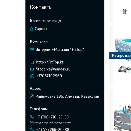
Контакты
Сархан
Интернет-Магазин "FitTop"
Распрода
http://FitTop.kz
fittop.kz@yandex.ru
+77087102969
Райымбека 196, Алматы, Казахстан
+7 (708) 710-29-69
Менеджер по продажам
+7 (775) 266-20-88