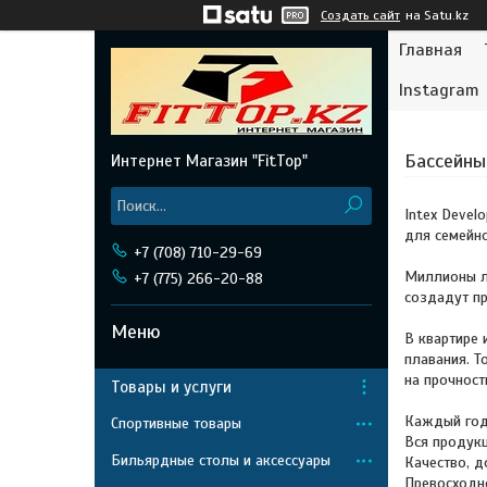
Создать сайт
на Satu.kz
Главная
Instagram
Бассейны 
Интернет Магазин "FitTop"
Intex Devel
для семейно
+7 (708) 710-29-69
Миллионы лю
+7 (775) 266-20-88
создадут пр
В квартире 
плавания. 
на прочност
Товары и услуги
Каждый год
Спортивные товары
Вся продукц
Бильярдные столы и аксессуары
Качество, д
Превосходно