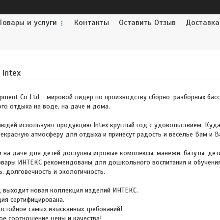
Товары и услуги
Контакты
Оставить Отзыв
Доставка
Intex
opment Co Ltd - мировой лидер по производству сборно-разборных бас
го отдыха на воде, на даче и дома.
дей используют продукцию Intex круглый год с удовольствием. Куда б
екрасную атмосферу для отдыха и принесут радость и веселье Вам и В
и на даче для детей доступны игровые комплексы, манежи, батуты, детс
Товары ИНТЕКС рекомендованы для дошкольного воспитания и обучения
ь, долговечность и экологичность.
 выходит новая коллекция изделий ИНТЕКС.
ия сертифицирована.
остойное самых изысканных требований!
е соотношение цены и качества!