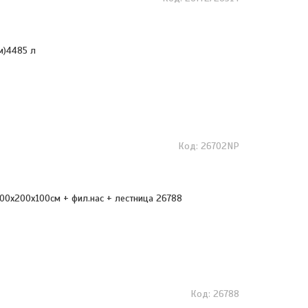
м)4485 л
26702NP
400х200х100см + фил.нас + лестница 26788
26788