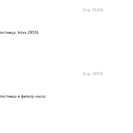
56416
лестница, Intex 28316
28316
 лестница и фильтр-насос