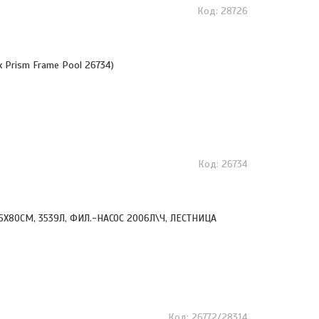
28726
x Prism Frame Pool 26734)
26734
Х80СМ, 3539Л, ФИЛ.-НАСОС 2006Л\Ч, ЛЕСТНИЦА
26772/28314