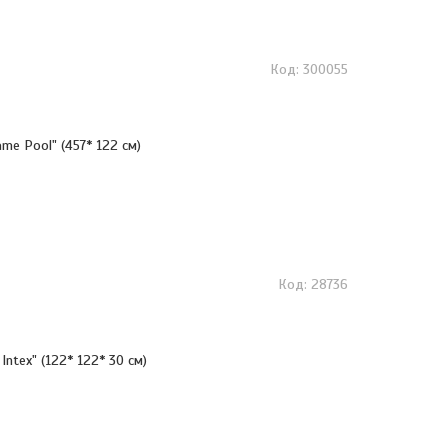
300055
me Pool" (457* 122 см)
28736
Intex" (122* 122* 30 см)