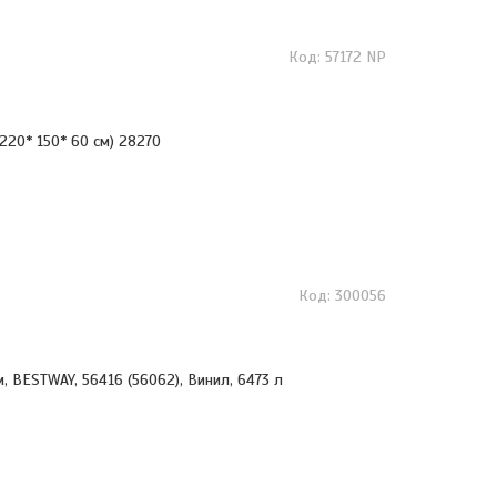
57172 NP
(220* 150* 60 см) 28270
300056
м, BESTWAY, 56416 (56062), Винил, 6473 л