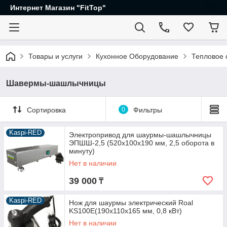
Интернет Магазин "FitTop"
Товары и услуги
Кухонное Оборудование
Тепловое 
Шавермы-шашлычницы
Сортировка
0
Фильтры
Kaspi-RED
Электропривод для шаурмы-шашлычницы
ЭПШШ-2,5 (520х100х190 мм, 2,5 оборота в
минуту)
Нет в наличии
39 000
₸
Kaspi-RED
Нож для шаурмы электрический Roal
KS100E(190х110х165 мм, 0,8 кВт)
Нет в наличии