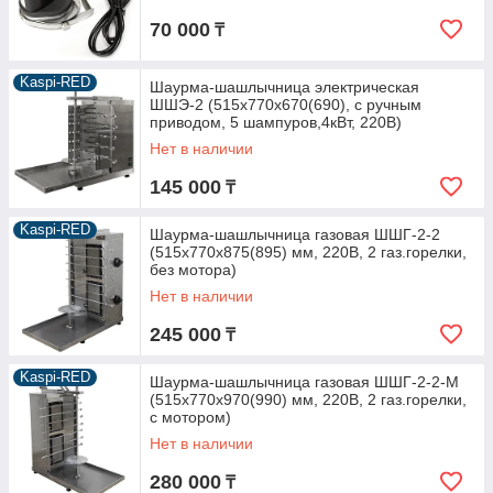
70 000
₸
Kaspi-RED
Шаурма-шашлычница электрическая
ШШЭ-2 (515х770х670(690), с ручным
приводом, 5 шампуров,4кВт, 220В)
Нет в наличии
145 000
₸
Kaspi-RED
Шаурма-шашлычница газовая ШШГ-2-2
(515х770х875(895) мм, 220В, 2 газ.горелки,
без мотора)
Нет в наличии
245 000
₸
Kaspi-RED
Шаурма-шашлычница газовая ШШГ-2-2-М
(515х770х970(990) мм, 220В, 2 газ.горелки,
с мотором)
Нет в наличии
280 000
₸