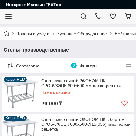
Интернет Магазин "FitTop"
Товары и услуги
Кухонное Оборудование
Нейтральн
Столы производственные
Сортировка
0
Фильтры
Kaspi-RED
Стол разделочный ЭКОНОМ ЦК
СРО-6/6ЭЦК 600х600 мм полка-решетка
Нет в наличии
29 000
₸
Kaspi-RED
Стол разделочный ЭКОНОМ ЦК с бортом
СРОб-6/6ЭЦК 600х600х915(935) мм., полка-
решетка