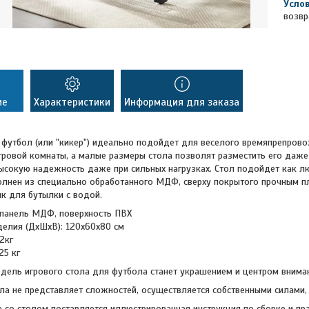
возвр
ие
Характеристики
Информация для заказа
 футбол (или "кикер") идеально подойдет для веселого времяпрепров
гровой комнаты, а малые размеры стола позволят разместить его даж
ысокую надежность даже при сильных нагрузках. Стол подойдет как лю
лнен из специально обработанного МДФ, сверху покрытого прочным пл
к для бутылки с водой.
 панель МДФ, поверхность ПВХ
делия (ДхШхВ): 120х60х80 см
2кг
25 кг
дель игрового стола для футбола станет украшением и центром внима
а не представляет сложностей, осуществляется собственными силами, 
 со столом поставляется иллюстрированная инструкция по сборке и пра