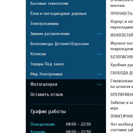
Бытовые технологии
монтаж.
Ёлки и светодиодные деревья
ПРОЧНОСТЬ
Корпус и о
Электрокамины
перекладины
Зимние раззвлечение
ИЗНОСОСТО
Игровое пол
Велосипеды Детские\Взрослые
повреждени
Коляски
БЕЗОПАСНО
Товары Под заказ
Удобные рук
СВОБОДА Д
Мир Электроники
Стилизован
Фотогалерея
на штангах 
Оставить отзыв
ОПЕРАТИВН
Забитые в в
игре.
График работы
ПРАКТИЧНО
Понедельник
08:00
22:30
Нет необход
счетчики за
Вторник
08:00
22:30