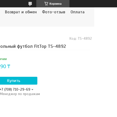
Корзина
Возврат и обмен
Фото-отзыв
Оплата
Код:
TS-4892
ольный футбол FitTop TS-4892
ичии
990 ₸
Купить
+7 (708) 710-29-69
Менеджер по продажам