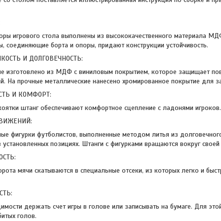
:
поры игрового стола выполнены из высококачественного материала М
, соединяющие борта и опоры, придают конструкции устойчивость.
ЙКОСТЬ И ДОЛГОВЕЧНОСТЬ:
е изготовлено из МДФ с виниловым покрытием, которое защищает пове
й. На прочные металлические нанесено хромированное покрытие для з
СТЬ И КОМФОРТ:
оятки штанг обеспечивают комфортное сцепление с ладонями игроков.
ВИЖЕНИЙ:
ные фигурки футболистов, выполненные методом литья из долговечно
в установленных позициях. Штанги с фигурками вращаются вокруг своей 
ОСТЬ:
орота мячи скатываются в специальные отсеки, из которых легко и быс
СТЬ:
имости держать счет игры в голове или записывать на бумаге. Для эт
битых голов.