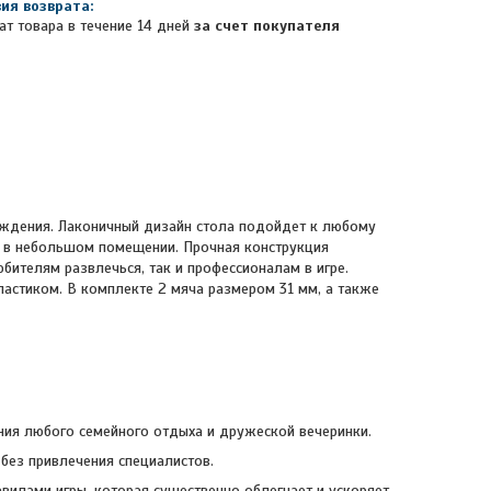
ат товара в течение 14 дней
за счет покупателя
ождения. Лаконичный дизайн стола подойдет к любому
е в небольшом помещении. Прочная конструкция
бителям развлечься, так и профессионалам в игре.
астиком. В комплекте 2 мяча размером 31 мм, а также
ния любого семейного отдыха и дружеской вечеринки.
без привлечения специалистов.
вилами игры, которая существенно облегчает и ускоряет