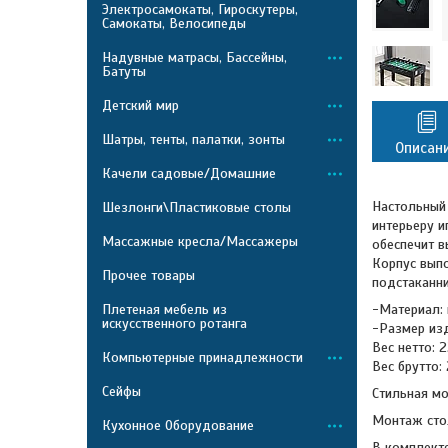
Электросамокаты, Гироскутеры,
Самокаты, Велосипеды
Надувные матрасы, Бассейны,
Батуты
Детский мир
Шатры, тенты, палатки, зонты
Описан
Качели садовые/Домашние
Настольный
Шезлонги\Пластиковые столы
интерьеру и
Массажные кресла/Массажеры
обеспечит в
Корпус выпо
Прочее товары
подстаканни
Плетеная мебель из
-Материал:
искусственного ротанга
-Размер из
Вес нетто: 2
Компьютерные принадлежности
Вес брутто: 
Сейфы
Стильная мо
Монтаж стол
Кухонное Оборудование
В комплекте