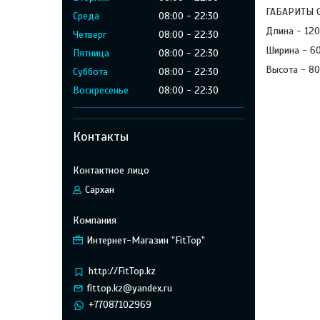
ГАБАРИТЫ С
Среда
08:00
22:30
Длина - 120
Четверг
08:00
22:30
Ширина - 6
Пятница
08:00
22:30
Высота - 80
Суббота
08:00
22:30
Воскресенье
08:00
22:30
Контакты
Сархан
Интернет-Магазин "FitTop"
http://FitTop.kz
fittop.kz@yandex.ru
+77087102969