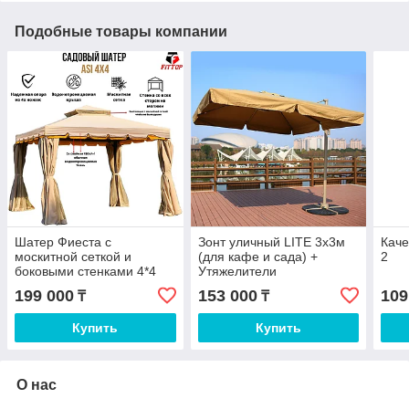
Подобные товары компании
Шатер Фиеста с
Зонт уличный LITE 3х3м
Каче
москитной сеткой и
(для кафе и сада) +
2
боковыми стенками 4*4
Утяжелители
199 000
153 000
109
₸
₸
Купить
Купить
О нас