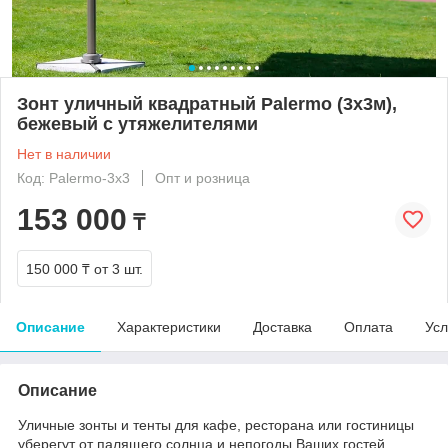
Зонт уличный квадратный Palermo (3х3м),
бежевый с утяжелителями
Нет в наличии
Код: Palermo-3x3
Опт и розница
153 000
₸
150 000 ₸
от 3 шт.
Описание
Характеристики
Доставка
Оплата
Усл
Описание
Уличные зонты и тенты для кафе, ресторана или гостиницы
уберегут от палящего солнца и непогоды Ваших гостей.