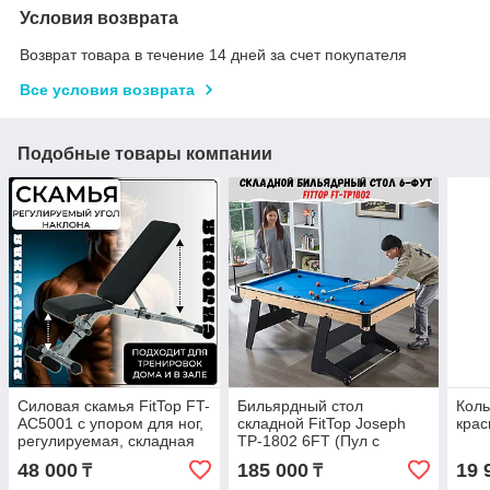
Условия возврата
Возврат товара в течение 14 дней за счет покупателя
Все условия возврата
Подобные товары компании
Силовая скамья FitTop FT-
Бильярдный стол
Коль
AC5001 с упором для ног,
складной FitTop Joseph
кра
регулируемая, складная
TP-1802 6FT (Пул с
комплектом)
48 000
185 000
19 
₸
₸