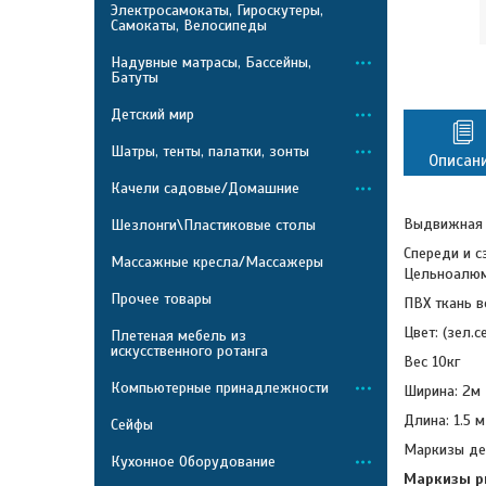
Электросамокаты, Гироскутеры,
Самокаты, Велосипеды
Надувные матрасы, Бассейны,
Батуты
Детский мир
Шатры, тенты, палатки, зонты
Описан
Качели садовые/Домашние
Выдвижная
Шезлонги\Пластиковые столы
Спереди и 
Массажные кресла/Массажеры
Цельноалюм
Прочее товары
ПВХ ткань 
Цвет: (зел.се
Плетеная мебель из
искусственного ротанга
Вес 10кг
Компьютерные принадлежности
Ширина: 2м
Длина: 1.5 м
Сейфы
Маркизы дел
Кухонное Оборудование
Маркизы р