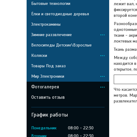
Бытовые технологии
лежит вал, 
фиксируется
Ёлки и светодиодные деревья
второй коне
Разнообрази
Электрокамины
однотонные,
Зимние раззвлечение
ткани - акр
локтевых ма
Велосипеды Детские\Взрослые
Ткань разма
Коляски
Между соб
находится в
Товары Под заказ
открытое, п
Мир Электроники
Фотогалерея
Что касаетс
метров. Мар
Оставить отзыв
развлекател
График работы
Понедельник
08:00
22:30
Вторник
08:00
22:30