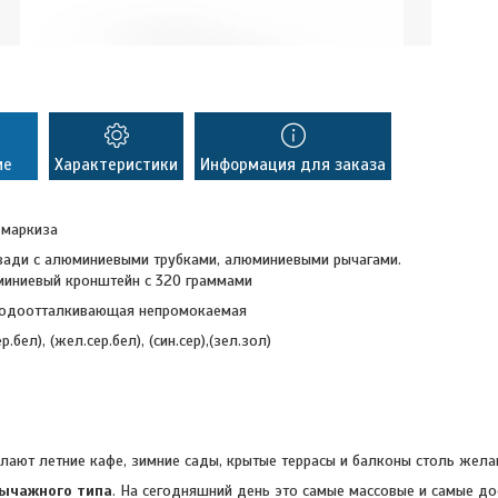
ие
Характеристики
Информация для заказа
 маркиза
сзади с алюминиевыми трубками, алюминиевыми рычагами.
иниевый кронштейн с 320 граммами
водоотталкивающая непромокаемая
р.бел), (жел.сер.бел), (син.сер),(зел.зол)
ают летние кафе, зимние сады, крытые террасы и балконы столь жела
ычажного типа
. На сегодняшний день это самые массовые и самые до