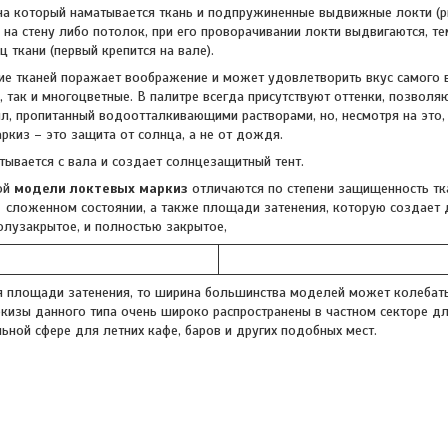
на который наматывается ткань и подпружиненные выдвижные локти (р
 на стену либо потолок, при его проворачивании локти выдвигаются, те
ц ткани (первый крепится на вале).
е тканей поражает воображение и может удовлетворить вкус самого в
 так и многоцветные. В палитре всегда присутствуют оттенки, позвол
ил, пропитанный водоотталкивающими растворами, но, несмотря на это,
ркиз – это защита от солнца, а не от дождя.
тывается с вала и создает солнцезащитный тент.
ой
модели локтевых маркиз
отличаются по степени защищенность тк
 сложенном состоянии, а также площади затенения, которую создает 
олузакрытое, и полностью закрытое,
я площади затенения, то ширина большинства моделей может колебаться
кизы данного типа очень широко распространены в частном секторе для 
ьной сфере для летних кафе, баров и других подобных мест.