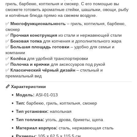
гриль, барбекю, коптильня и смокер. С его помощью вы
сможете готовить ароматные стейки, шашлыки, овощи, рыбу
и копчёные блюда прямо на свежем воздухе.
✅
Многофункциональность
– гриль, коптильня, барбекю,
смокер
✅
Прочная конструкция
из стали и нержавеющей стали
✅
Боковая топка
для копчения и дополнительного жара
✅
Большая площадь готовки
– удобно для семьи и
компании
✅
Колёса
для удобной транспортировки
✅
Полочка и крючки
для аксессуаров под рукой
✅
Классический чёрный дизайн
– стильный и
премиальный вид
📏 Характеристики
Модель:
ASI-01-013
Тип:
барбекю, гриль, коптильня, смокер
Тип установки:
напольная
Тип топлива:
уголь, дрова, брикеты, щепа
Материал корпуса:
сталь, нержавеющая сталь
Размеры:
105 × 62.5 × 115.5 см