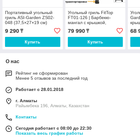
Портативный угольный
Угольный гриль FitTop
Угол
гриль ASI-Garden ZS02-
FT01-126 | Барбекю-
Gard
048 (37,5×27×19 см)
мангал с крышкой,
крыш
боковым столиком и
см A
9 290
79 990
68 
₸
₸
подогревающей решёткой
Купить
Купить
О нас
Рейтинг не сформирован
Менее 5 отзывов за последний год
Работает с 28.01.2018
г. Алматы
Райымбека 196, Алматы, Казахстан
Контакты
Сегодня работает с 08:00 до 22:30
Показать весь график работы