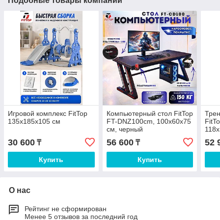
Подобные товары компании
Игровой комплекс FitTop
Компьютерный стол FitTop
Трен
135x185x105 см
FT-DNZ100cm, 100x60x75
FitT
см, черный
118x
30 600
56 600
52 
₸
₸
Купить
Купить
О нас
Рейтинг не сформирован
Менее 5 отзывов за последний год