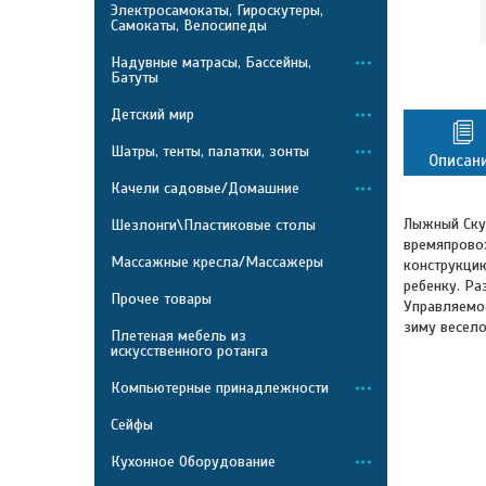
Электросамокаты, Гироскутеры,
Самокаты, Велосипеды
Надувные матрасы, Бассейны,
Батуты
Детский мир
Шатры, тенты, палатки, зонты
Описан
Качели садовые/Домашние
Лыжный Скут
Шезлонги\Пластиковые столы
времяпровож
Массажные кресла/Массажеры
конструкцию
ребенку. Ра
Прочее товары
Управляемос
зиму весело
Плетеная мебель из
искусственного ротанга
Компьютерные принадлежности
Сейфы
Кухонное Оборудование