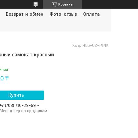
Корзина
Возврат и обмен
Фото-отзыв
Оплата
Код:
HLB-02-PINK
ный самокат красный
ичии
0 ₸
Купить
+7 (708) 710-29-69
Менеджер по продажам