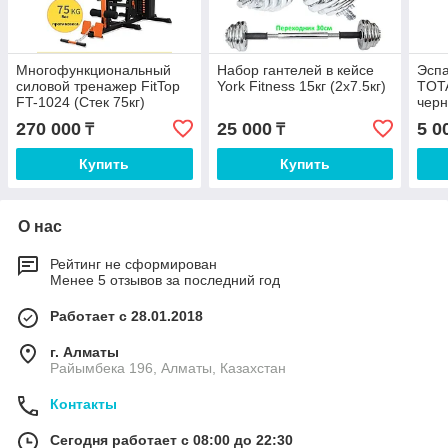
Многофункциональный
Набор гантелей в кейсе
Эспа
силовой тренажер FitTop
York Fitness 15кг (2х7.5кг)
TOTA
FT-1024 (Стек 75кг)
черн
270 000
25 000
5 0
₸
₸
Купить
Купить
О нас
Рейтинг не сформирован
Менее 5 отзывов за последний год
Работает с 28.01.2018
г. Алматы
Райымбека 196, Алматы, Казахстан
Контакты
Сегодня работает с 08:00 до 22:30