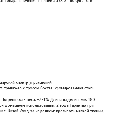
ат товара в течение 14 дней
за счет покупателя
: широкий спектр упражнений
: тренажер с тросом Состав: хромированная сталь,
0 Погрешность веса: +/-1% Длина изделия, мм: 180
при домашнем использовании: 2 года Гарантия при
ия: Китай Уход за изделием: протирать мягкой тканью,