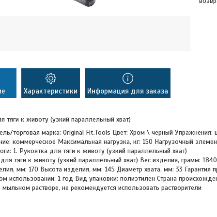
возвр
ие
Характеристики
Информация для заказа
я тяги к животу (узкий параллельный хват)
ль/торговая марка: Original Fit.Tools Цвет: Хром \ черный Упражнения
ие: коммерческое Максимальная нагрузка, кг: 150 Нагрузочный элемент
оги: 1. Рукоятка для тяги к животу (узкий параллельный хват)
 для тяги к животу (узкий параллельный хват) Вес изделия, грамм: 184
лия, мм: 170 Высота изделия, мм: 145 Диаметр хвата, мм: 33 Гарантия 
м использовании: 1 год Вид упаковки: полиэтилен Страна происхожден
 мыльном растворе, не рекомендуется использовать растворители