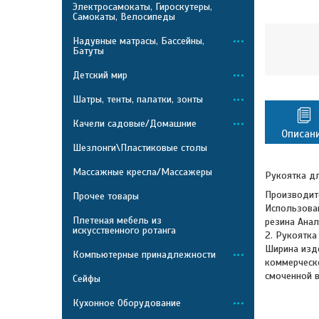
Электросамокаты, Гироскутеры,
Самокаты, Велосипеды
Надувные матрасы, Бассейны,
Батуты
Детский мир
Шатры, тенты, палатки, зонты
Качели садовые/Домашние
Описан
Шезлонги\Пластиковые столы
Массажные кресла/Массажеры
Рукоятка дл
Производите
Прочее товары
Использован
Плетеная мебель из
резина Анал
искусственного ротанга
2. Рукоятка
Ширина изде
Компьютерные принадлежности
коммерческо
смоченной в
Сейфы
Кухонное Оборудование