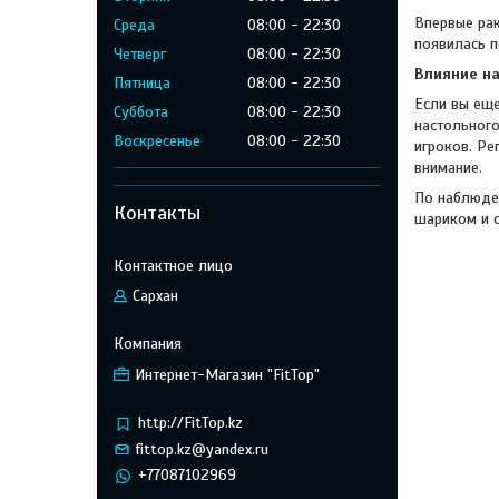
Впервые рак
Среда
08:00
22:30
появилась п
Четверг
08:00
22:30
Влияние на
Пятница
08:00
22:30
Если вы еще
Суббота
08:00
22:30
настольного
Воскресенье
08:00
22:30
игроков. Ре
внимание.
По наблюден
Контакты
шариком и с
Сархан
Интернет-Магазин "FitTop"
http://FitTop.kz
fittop.kz@yandex.ru
+77087102969