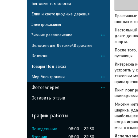
Бытовые технологии
Ёлки и светодиодные деревья
Практичные
школах и сп
Электрокамины
Настольный 
Зимние раззвлечение
даже дошкол
спорта.
Велосипеды Детские\Взрослые
После того,
Коляски
путаницы.
Интересна и
Товары Под заказ
устроить у 
тяжелым мяч
Мир Электроники
принадлежн
Фотогалерея
Пинг-понг р
накладками.
Оставить отзыв
Многим инте
шарика, уда
График работы
наибольшее 
когда играю
мяч, отскаки
Понедельник
08:00
22:30
Использов
Вторник
08:00
22:30