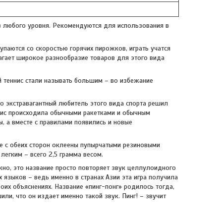
в любого уровня. Рекомендуются для использования в
упаются со скоростью горячих пирожков, играть учатся
агает широкое разнообразие товаров для этого вида
ый теннис стали называть большим – во избежание
о экстравагантный любитель этого вида спорта решил
еннис происходила обычными ракетками и обычным
, а вместе с правилами появились и новые
е с обеих сторон оклеены пупырчатыми резиновыми
легким – всего 2,5 грамма весом.
жно, это название просто повторяет звук целлулоидного
х языков – ведь именно в странах Азии эта игра получила
оих объяснениях. Название «пинг-понг» родилось тогда,
и, что он издает именно такой звук. Пинг! – звучит