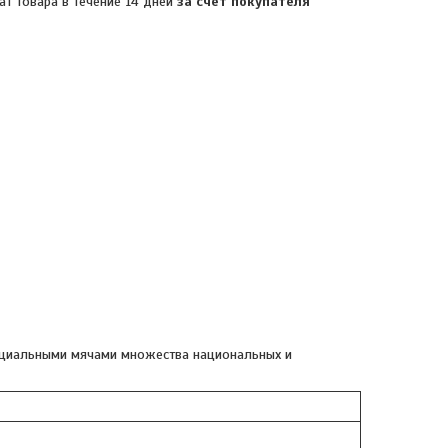
ат товара в течение 14 дней
за счет покупателя
фициальными мячами множества национальных и