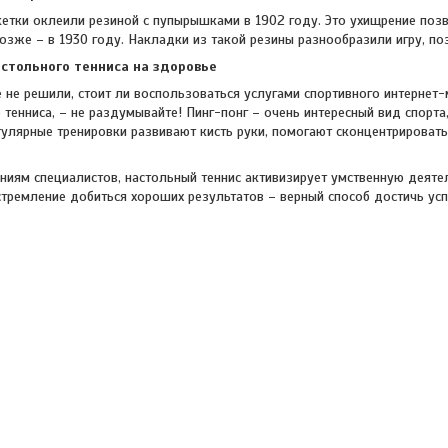
етки оклеили резиной с пупырышками в 1902 году. Это ухищрение позв
озже – в 1930 году. Накладки из такой резины разнообразили игру, по
стольного тенниса на здоровье
 не решили, стоит ли воспользоваться услугами спортивного интернет-
 тенниса, – не раздумывайте! Пинг-понг – очень интересный вид спорт
гулярные тренировки развивают кисть руки, помогают сконцентрироват
иям специалистов, настольный теннис активизирует умственную деяте
тремление добиться хороших результатов – верный способ достичь усп