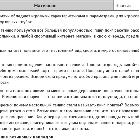
Материал:
Пластик
 мячи обладают игровыми характеристиками и параметрами для игроко
ортивных клубах.
теннис пользуется все большей популярностью: пинг-понг ракетки раск
ьники, а любой спортивный интернет-магазин, в свою очередь, предл
 как на свет появился этот настольный вид спорта, в мире обыкновенн
стория происхождения настольного тенниса. Говорят, однажды какой-т
себя дома маленький корт – прямо на столе. Поначалу игра в такой т
ом из резины. Вскоре были придуманы особые правила для новой игры
ости.
акетки стали похожими на миниатюрные деревянные лопаточки, которы
 Изменился и шарик – его стали изготавливать из целлулоида, он стал 
ресно: почему настольный теннис стали называть пинг-понгом? Возмо
ряющегося о стол. Возможно, в этом названии есть что-то от азиатски
распространение. Как утверждают специалисты, доля правды есть в об
щие англичане, прислушиваясь к звукам подпрыгивающего шарика, решил
вая от ракетки, и понг! – отскакивая от стола.
ание резиновых накладок