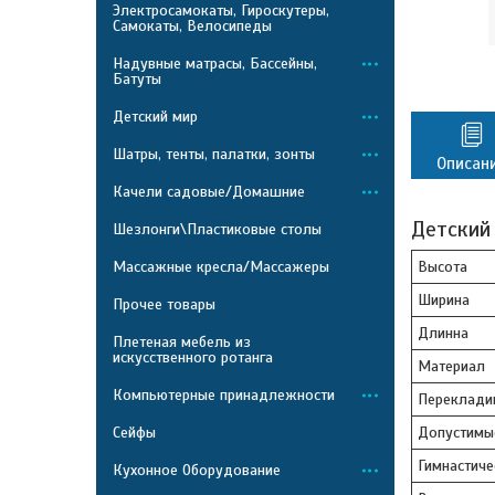
Электросамокаты, Гироскутеры,
Самокаты, Велосипеды
Надувные матрасы, Бассейны,
Батуты
Детский мир
Шатры, тенты, палатки, зонты
Описан
Качели садовые/Домашние
Детский
Шезлонги\Пластиковые столы
Массажные кресла/Массажеры
Высота
Ширина
Прочее товары
Длинна
Плетеная мебель из
искусственного ротанга
Материал
Компьютерные принадлежности
Переклади
Сейфы
Допустимые
Гимнастиче
Кухонное Оборудование