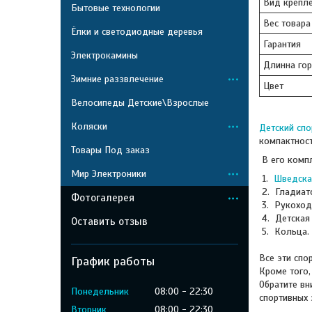
Вид крепл
Бытовые технологии
Вес товара
Ёлки и светодиодные деревья
Гарантия
Электрокамины
Длинна гор
Зимние раззвлечение
Цвет
Велосипеды Детские\Взрослые
Коляски
Детский сп
компактнос
Товары Под заказ
В его компл
Мир Электроники
1.
Шведска
2. Гладиато
Фотогалерея
3. Рукохо
4. Детская 
Оставить отзыв
5. Кольца.
Все эти сп
График работы
Кроме того,
Обратите вн
Понедельник
08:00
22:30
спортивных 
Вторник
08:00
22:30