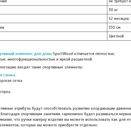
ения
не требует 
30 кг
12 месяцев
ки
150 см
Цветной
ортивный комплекс для дома
SportWood отличается лёгкостью,
тью, многофункциональностью и яркой расцветкой.
ектацию входят такие спортивные элементы:
я стенка
.
рская сетка.
д
горка.
ортивные атрибуты будут способствовать развитию координации движе
 благодаря спортивным занятиям, гармонично будет развиваться нервн
имание, что ручки наверху изделия вы можете использовать как для е
элементов, которые вы можете приобрести отдельно.