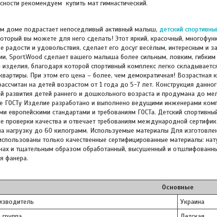
сности рекомендуем купить мат гимнастический.
ем доме подрастает непоседливый активный малыш,
детский спортивны
оторый вы можете для него сделать! Этот яркий, красочный, многофу
е радости и удовольствия, сделает его досуг весёлым, интересным и 
и, SportWood сделает вашего малыша более сильным, ловким, гибким 
 изделия, благодаря которой спортивный комплекс легко складывается 
вартиры. При этом его цена – более, чем демократичная! Возрастная 
ассчитан на детей возрастом от 1 года до 5-7 лет. Конструкция данно
й развития детей раннего и дошкольного возраста и продумана до ме
е ГОСТу Изделие разработано и выполнено ведущими инженерами комп
ми европейскими стандартами и требованиям ГОСТа. Детский спортивн
 проверки качества и отвечает требованиям международной сертифика
на нагрузку до 60 килограмм. Используемые материалы Для изготовле
спользованы только качественные сертифицированные материалы: нат
онах и тщательным образом обработанный, высушенный и отшлифованны
я фанера.
Основные
изводитель
Украина
 группа
Детская