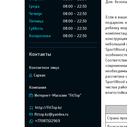
Для безопа
Среда
08:00
22:30
Четверг
08:00
22:30
Если в ваш
Пятница
08:00
22:30
подарком, к
ребёнку мор
Суббота
08:00
22:30
комплектаци
Воскресенье
08:00
22:30
конструкция
небольшой к
SportWood р
Контакты
особенносте
Соответстви
современны
необходимые
Сархан
рассчитана 
SportWood и
чистых рай
влагостойка
Интернет-Магазин "FitTop"
http://FitTop.kz
fittop.kz@yandex.ru
Страна про
+77087102969
Возрастная