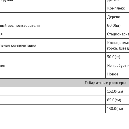
Комплекс
Дерево
ный вес пользователя
60.0(кг)
ия
Стационарн
Кольца гимн
льная комплектация
горка, Швед
30.0(кг)
ния
Не требует 
Новое
Габаритные размеры
132.0(см)
85.0(см)
130.0(см)