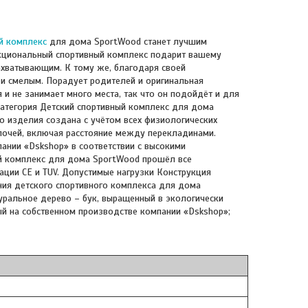
й комплекс
для дома SportWood станет лучшим
нкциональный спортивный комплекс подарит вашему
захватывающим. К тому же, благодаря своей
и смелым. Порадует родителей и оригинальная
и не занимает много места, так что он подойдёт и для
категория Детский спортивный комплекс для дома
го изделия создана с учётом всех физиологических
лочей, включая расстояние между перекладинами.
ании «Dskshop» в соответствии с высокими
ый комплекс для дома SportWood прошёл все
ции СЕ и TUV. Допустимые нагрузки Конструкция
ния детского спортивного комплекса для дома
уральное дерево – бук, выращенный в экологически
й на собственном производстве компании «Dskshop»;