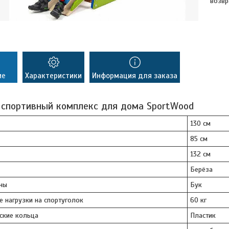
возвр
ие
Характеристики
Информация для заказа
 спортивный комплекс для дома SportWood
130 см
85 см
132 см
Берёза
ны
Бук
 нагрузки на спортуголок
60 кг
ские кольца
Пластик