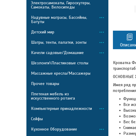
Электросамокаты, Гироскутеры,
Самокаты, Велосипеды
Надувные матрасы, Бассейны,
Батуты
Детский мир
Шатры, тенты, палатки, зонты
Описан
Качели садовые/Домашние
Кроватка Фе
Шезлонги\Пластиковые столы
транспортаб
Массажные кресла/Массажеры
ОСНОВНЫЕ 
Прочее товары
Имея ряд п
потреблени
Плетеная мебель из
искусственного ротанга
Функци
Все ис
Компьютерные принадлежности
Высоки
Возмо
Сейфы
Вес бе
Снимае
Кухонное Оборудование
Размер