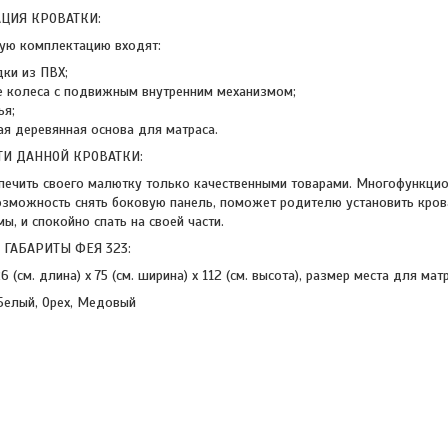
ЦИЯ КРОВАТКИ:
ную комплектацию входят:
ки из ПВХ;
е колеса с подвижным внутренним механизмом;
ья;
я деревянная основа для матраса.
ТИ ДАННОЙ КРОВАТКИ:
печить своего малютку только качественными товарами. Многофункцио
озможность снять боковую панель, поможет родителю установить кров
ы, и спокойно спать на своей части.
 ГАБАРИТЫ ФЕЯ 323:
6 (см. длина) х 75 (см. ширина) х 112 (см. высота), размер места для мат
Белый, Орех, Медовый