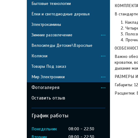
Бытовые технологии
КОМПЛЕКТА
Ёлки и светодиодные деревья
В стандарт
Наклад
Электрокамины
Четыр
Полоз
Зимние раззвлечение
Прочна
Велосипеды Детские\Взрослые
ОСОБЕННОС
Коляски
Важно обес
кроватки, в
Товары Под заказ
дыхание мам
РАЗМЕРЫ И
Мир Электроники
Габариты: 12
Фотогалерея
Расцветки: 
Оставить отзыв
График работы
Понедельник
08:00
22:30
Вторник
08:00
22:30