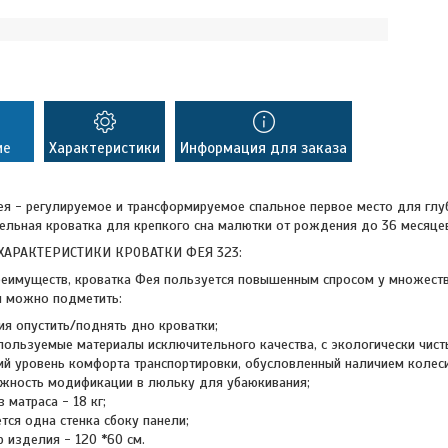
ие
Характеристики
Информация для заказа
я - регулируемое и трансформируемое спальное первое место для глуб
ельная кроватка для крепкого сна малютки от рождения до 36 месяце
ХАРАКТЕРИСТИКИ КРОВАТКИ ФЕЯ 323:
реимуществ, кроватка Фея пользуется повышенным спросом у множеств
я можно подметить:
я опустить/поднять дно кроватки;
пользуемые материалы исключительного качества, с экологически чист
й уровень комфорта транспортировки, обусловленный наличием колес
жность модификации в люльку для убаюкивания;
з матраса - 18 кг;
тся одна стенка сбоку панели;
 изделия - 120 *60 см.