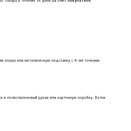
ат товара в течение 14 дней
за счет покупателя
ми опоры или металическую подставку с 4-мя точками
тся в полиэтиленовый рукав или картонную коробку. Ветки
.