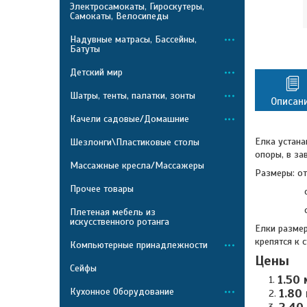
Электросамокаты, Гироскутеры,
Самокаты, Велосипеды
Надувные матрасы, Бассейны,
Батуты
Детский мир
Шатры, тенты, палатки, зонты
Описан
Качели садовые/Домашние
Елка устана
Шезлонги\Пластиковые столы
опоры, в за
Массажные кресла/Массажеры
Размеры: от
Прочее товары
от 2 м. д
от 3 м. д
Плетеная мебель из
искусственного ротанга
Елки размер
крепятся к 
Компьютерные принадлежности
Цены
Сейфы
1.50 
Кухонное Оборудование
1.80