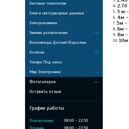
2.40
Бытовые технологии
2.70
3 м 
Ёлки и светодиодные деревья
4м -
5м -
Электрокамины
6м -
Зимние раззвлечение
8м -
10м
Велосипеды Детские\Взрослые
Коляски
Товары Под заказ
Мир Электроники
Фотогалерея
Оставить отзыв
График работы
Понедельник
08:00
22:30
Вторник
08:00
22:30