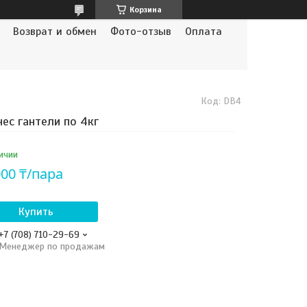
Корзина
Возврат и обмен
Фото-отзыв
Оплата
Код:
DB4
ес гантели по 4кг
ичии
000 ₸/пара
Купить
+7 (708) 710-29-69
Менеджер по продажам