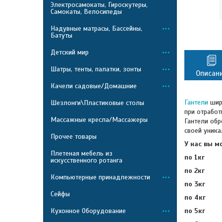
Электросамокаты, Гироскутеры,
Самокаты, Велосипеды
Надувные матрасы, Бассейны,
Батуты
Детский мир
Шатры, тенты, палатки, зонты
Описан
Качели садовые/Домашние
Гантели
широ
Шезлонги\Пластиковые столы
при отработ
Массажные кресла/Массажеры
Гантели обр
своей уника
Прочее товары
У нас вы м
Плетеная мебель из
по 1кг
искусственного ротанга
по 2кг
Компьютерные принадлежности
по 3кг
Сейфы
по 4кг
Кухонное Оборудование
по 5кг