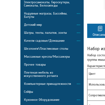
Электросамокаты, Гироскутеры,
Самокаты, Велосипеды
Надувные матрасы, Бассейны,
Батуты
Детский мир
Шатры, тенты, палатки, зонты
Описан
Качели садовые/Домашние
Набор из
Шезлонги\Пластиковые столы
Набор состо
Массажные кресла/Массажеры
группы мыш
Прочее товары
Характерист
Плетеная мебель из
Цвет
искусственного ротанга
Компьютерные принадлежности
Использов
Сейфы
Сопротивле
Кухонное Оборудование