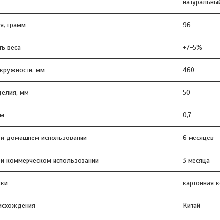
натуральный
я, грамм
96
ь веса
+/-5%
кружности, мм
460
делия, мм
50
мм
0,7
при домашнем использовании
6 месяцев
ри коммерческом использовании
3 месяца
вки
картонная 
оисхождения
Китай