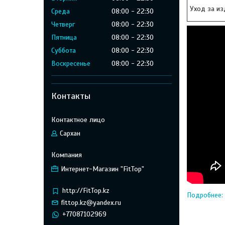
Уход за и
Среда
08:00
22:30
Четверг
08:00
22:30
Пятница
08:00
22:30
Суббота
08:00
22:30
Воскресенье
08:00
22:30
Контакты
Сархан
Интернет-Магазин "FitTop"
http://FitTop.kz
Подробнее: 
fittop.kz@yandex.ru
+77087102969