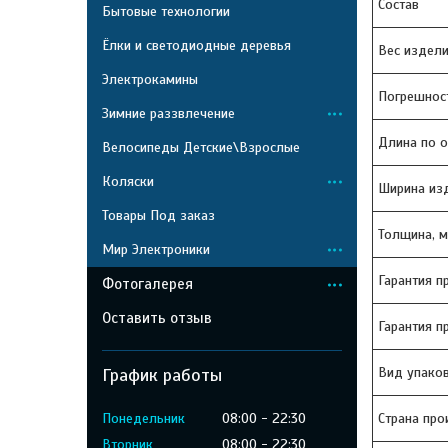
Состав
Бытовые технологии
Ёлки и светодиодные деревья
Вес издели
Электрокамины
Погрешност
Зимние раззвлечение
Длина по о
Велосипеды Детские\Взрослые
Коляски
Ширина из
Товары Под заказ
Толщина, 
Мир Электроники
Гарантия 
Фотогалерея
Оставить отзыв
Гарантия п
График работы
Вид упако
Понедельник
08:00
22:30
Страна пр
Вторник
08:00
22:30