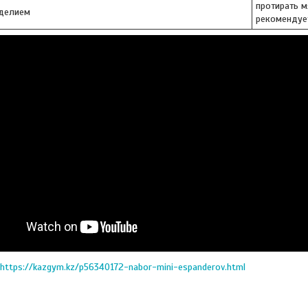
протирать м
зделием
рекомендуе
https://kazgym.kz/p56340172-nabor-mini-espanderov.html