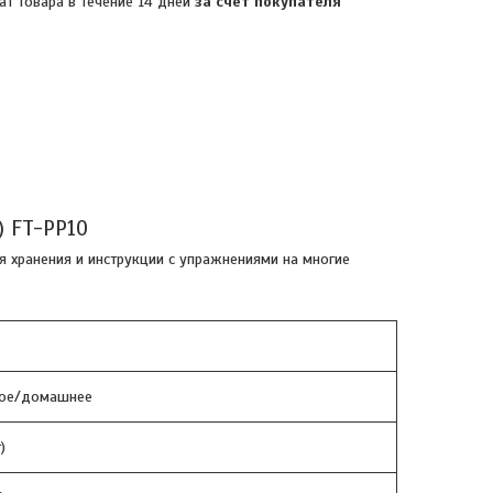
ат товара в течение 14 дней
за счет покупателя
) FT-PP10
ля хранения и инструкции с упражнениями на многие
кое/домашнее
)