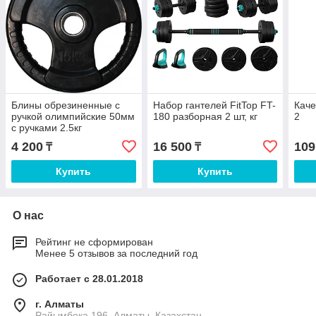
Блины обрезиненные с
Набор гантелей FitTop FT-
Каче
ручкой олимпийские 50мм
180 разборная 2 шт, кг
2
с ручками 2.5кг
4 200
16 500
109
₸
₸
Купить
Купить
О нас
Рейтинг не сформирован
Менее 5 отзывов за последний год
Работает с 28.01.2018
г. Алматы
Райымбека 196, Алматы, Казахстан