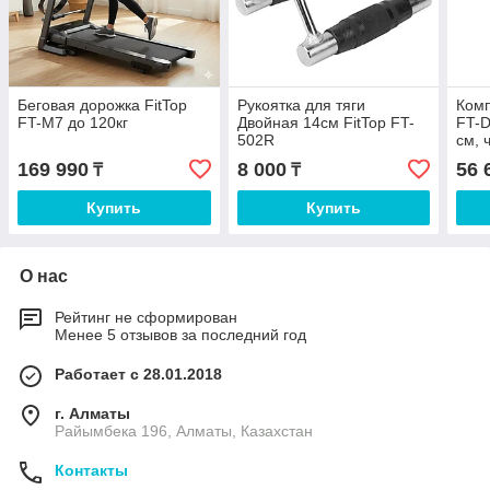
Беговая дорожка FitTop
Рукоятка для тяги
Комп
FT-M7 до 120кг
Двойная 14см FitTop FT-
FT-
502R
см, 
169 990
8 000
56 
₸
₸
Купить
Купить
О нас
Рейтинг не сформирован
Менее 5 отзывов за последний год
Работает с 28.01.2018
г. Алматы
Райымбека 196, Алматы, Казахстан
Контакты