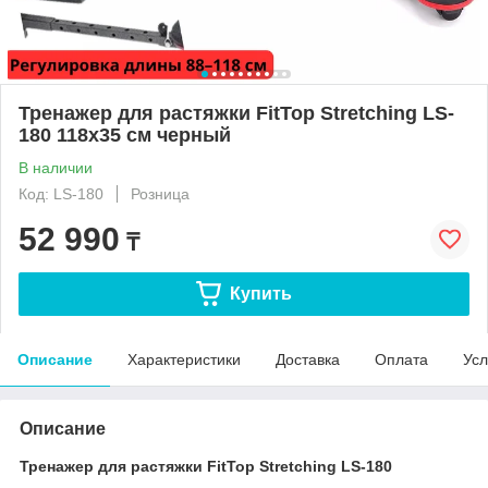
Тренажер для растяжки FitTop Stretching LS-
180 118x35 см черный
В наличии
Код: LS-180
Розница
52 990
₸
Купить
Описание
Характеристики
Доставка
Оплата
Усл
Описание
Тренажер для растяжки FitTop Stretching LS-180