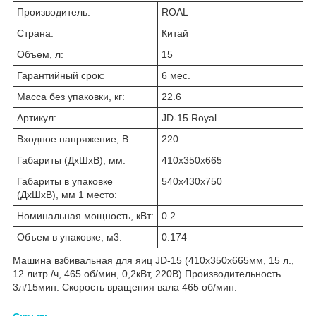
Производитель:
ROAL
Страна:
Китай
Объем, л:
15
Гарантийный срок:
6 мес.
Масса без упаковки, кг:
22.6
Артикул:
JD-15 Royal
Входное напряжение, В:
220
Габариты (ДхШхВ), мм:
410х350х665
Габариты в упаковке
540х430х750
(ДхШхВ), мм 1 место:
Номинальная мощность, кВт:
0.2
Объем в упаковке, м3:
0.174
Машина взбивальная для яиц JD-15 (410х350х665мм, 15 л.,
12 литр./ч, 465 об/мин, 0,2кВт, 220В) Производительность
3л/15мин. Скорость вращения вала 465 об/мин.