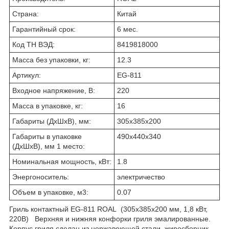
Страна:
Китай
Гарантийный срок:
6 мес.
Код ТН ВЭД:
8419818000
Масса без упаковки, кг:
12.3
Артикул:
EG-811
Входное напряжение, В:
220
Масса в упаковке, кг:
16
Габариты (ДхШхВ), мм:
305х385х200
Габариты в упаковке
490х440х340
(ДхШхВ), мм 1 место:
Номинальная мощность, кВт:
1.8
Энергоноситель:
электричество
Объем в упаковке, м3:
0.07
Гриль контактный EG-811 ROAL (305х385х200 мм, 1,8 кВт,
220В) Верхняя и нижняя конфорки гриля эмалированные.
Корпус гриля сделан из нержавеющей стали, жиросборник