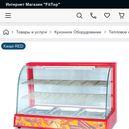
Интернет Магазин "FitTop"
Товары и услуги
Кухонное Оборудование
Тепловое 
Kaspi-RED