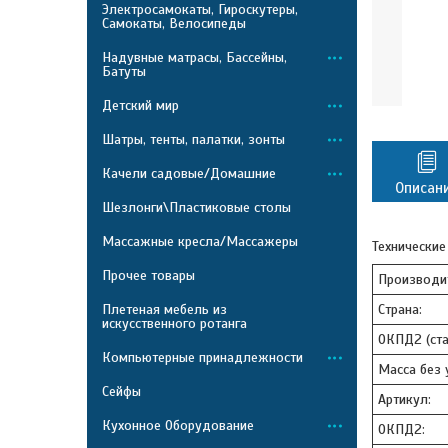
Электросамокаты, Гироскутеры,
Самокаты, Велосипеды
Надувные матрасы, Бассейны,
Батуты
Детский мир
Шатры, тенты, палатки, зонты
Качели садовые/Домашние
Описан
Шезлонги\Пластиковые столы
Массажные кресла/Массажеры
Технические
Прочее товары
Производи
Плетеная мебель из
Страна:
искусственного ротанга
ОКПД2 (ста
Компьютерные принадлежности
Масса без у
Сейфы
Артикул:
Кухонное Оборудование
ОКПД2: