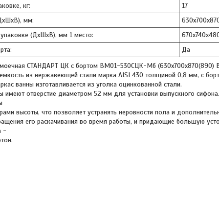
ковке, кг:
17
ДхШхВ), мм:
630х700х87
 упаковке (ДхШхВ), мм 1 место:
670х740х48
рта:
Да
 моечная СТАНДАРТ ЦК с бортом ВМО1-530СЦК-Мб (630х700х870(890) 
емкость из нержавеющей стали марка AISI 430 толщиной 0,8 мм, с бор
ркас ванны изготавливается из уголка оцинкованной стали.
ы имеют отверстие диаметром 52 мм для установки выпускного сифон
ы
рами высоты, что позволяет устранять неровности пола и дополнител
ащения его раскачивания во время работы, и придающие большую усто
 -
тон.