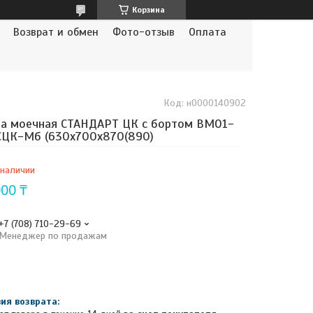
Корзина
Возврат и обмен
Фото-отзыв
Оплата
Код:
н0000140902
а моечная СТАНДАРТ ЦК с бортом ВМО1-
СЦК-Мб (630х700х870(890)
 наличии
000 ₸
+7 (708) 710-29-69
Менеджер по продажам