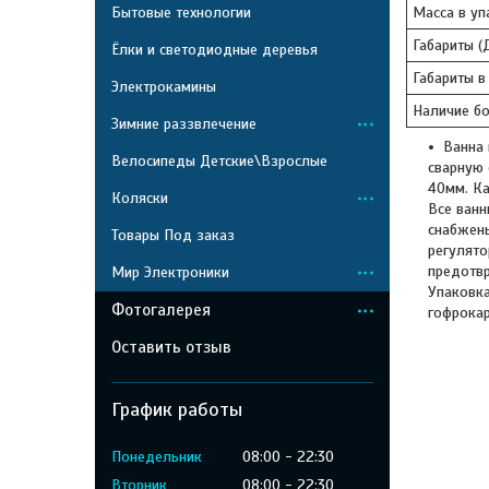
Бытовые технологии
Масса в упа
Габариты (
Ёлки и светодиодные деревья
Габариты в
Электрокамины
Наличие бо
Зимние раззвлечение
Ванна
Велосипеды Детские\Взрослые
сварную 
40мм. Ка
Коляски
Все ванн
снабжен
Товары Под заказ
регулято
предотвр
Мир Электроники
Упаковка
Фотогалерея
гофрокар
Оставить отзыв
График работы
Понедельник
08:00
22:30
Вторник
08:00
22:30