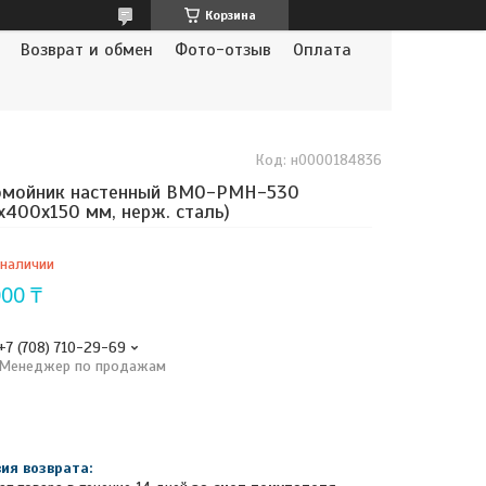
Корзина
Возврат и обмен
Фото-отзыв
Оплата
Код:
н0000184836
омойник настенный ВМО-РМН-530
х400х150 мм, нерж. сталь)
 наличии
000 ₸
+7 (708) 710-29-69
Менеджер по продажам