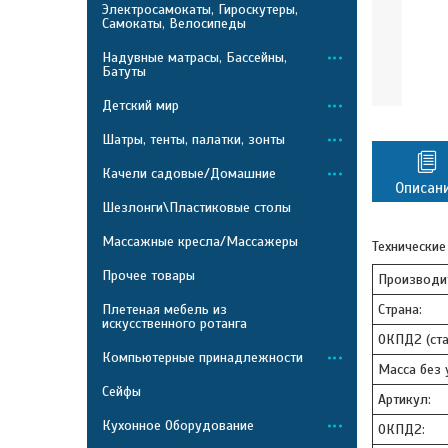
Электросамокаты, Гироскутеры,
Самокаты, Велосипеды
Надувные матрасы, Бассейны,
Батуты
Детский мир
Шатры, тенты, палатки, зонты
Качели садовые/Домашние
Описан
Шезлонги\Пластиковые столы
Массажные кресла/Массажеры
Технические
Прочее товары
Производи
Плетеная мебель из
Страна:
искусственного ротанга
ОКПД2 (ста
Компьютерные принадлежности
Масса без у
Сейфы
Артикул:
Кухонное Оборудование
ОКПД2: