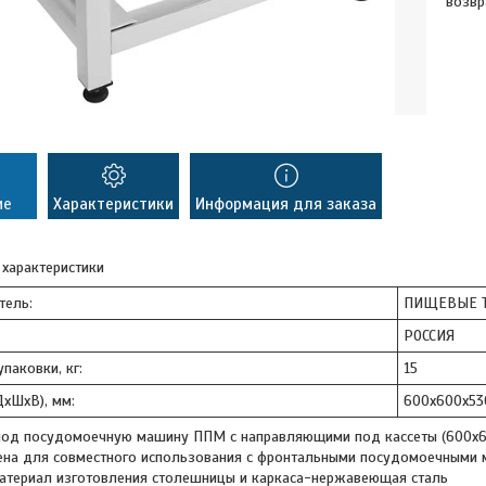
возвр
ие
Характеристики
Информация для заказа
 характеристики
тель:
ПИЩЕВЫЕ Т
РОССИЯ
паковки, кг:
15
ДхШхВ), мм:
600х600х53
под посудомоечную машину ППМ с направляющими под кассеты (600х
ена для совместного использования с фронтальными посудомоечными м
Материал изготовления столешницы и каркаса-нержавеющая сталь