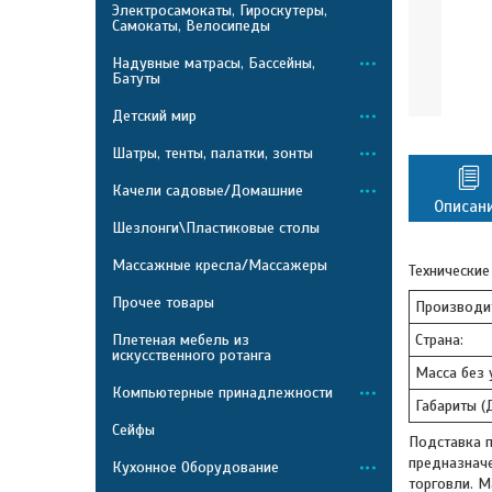
Электросамокаты, Гироскутеры,
Самокаты, Велосипеды
Надувные матрасы, Бассейны,
Батуты
Детский мир
Шатры, тенты, палатки, зонты
Качели садовые/Домашние
Описан
Шезлонги\Пластиковые столы
Массажные кресла/Массажеры
Технические
Прочее товары
Производи
Плетеная мебель из
Страна:
искусственного ротанга
Масса без у
Компьютерные принадлежности
Габариты (
Сейфы
Подставка 
предназнач
Кухонное Оборудование
торговли. 