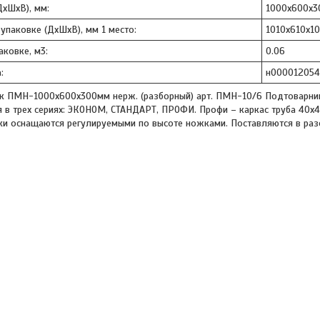
ДхШхВ), мм:
1000х600х3
 упаковке (ДхШхВ), мм 1 место:
1010х610х1
аковке, м3:
0.06
:
н00001205
к ПМН-1000х600х300мм нерж. (разборный) арт. ПМН-10/6 Подтоварники
 в трех сериях: ЭКОНОМ, СТАНДАРТ, ПРОФИ. Профи – каркас труба 40х
ки оснащаются регулируемыми по высоте ножками. Поставляются в раз