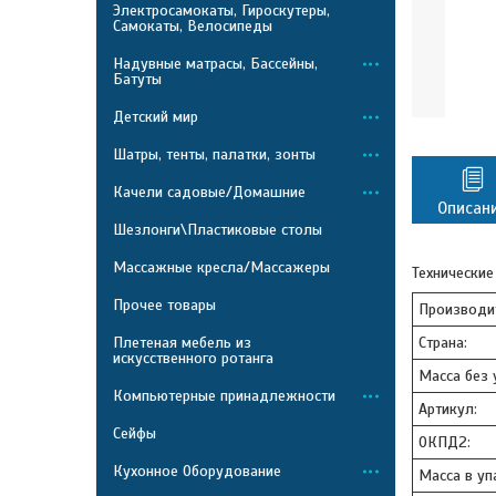
Электросамокаты, Гироскутеры,
Самокаты, Велосипеды
Надувные матрасы, Бассейны,
Батуты
Детский мир
Шатры, тенты, палатки, зонты
Качели садовые/Домашние
Описан
Шезлонги\Пластиковые столы
Массажные кресла/Массажеры
Технические
Прочее товары
Производи
Плетеная мебель из
Страна:
искусственного ротанга
Масса без у
Компьютерные принадлежности
Артикул:
Сейфы
ОКПД2:
Кухонное Оборудование
Масса в упа