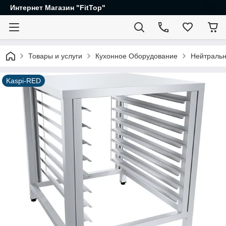
Интернет Магазин "FitTop"
Товары и услуги
Кухонное Оборудование
Нейтральн
Kaspi-RED