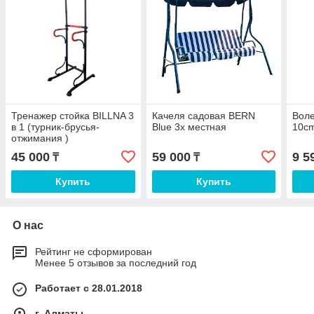
Тренажер стойка BILLNA 3
Качеля садовая BERN
Воле
в 1 (турник-брусья-
Blue 3х местная
10c
отжимания )
45 000
59 000
9 5
₸
₸
Купить
Купить
О нас
Рейтинг не сформирован
Менее 5 отзывов за последний год
Работает с 28.01.2018
г. Алматы