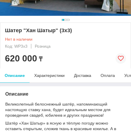
Шатер "Хан Шатыр" (3x3)
Нет в наличии
Код: WP3х3
Розница
620 000
₸
Описание
Характеристики
Доставка
Оплата
Усл
Описание
Великолепный белоснежный шатёр, напоминающий
настоящую ставку хана, будет идеальным местом для
проведения свадеб, юбилеев и других праздников!
Шатёр «Хан Шатыр» в ясную и тёплую погоду можно
оставить открытым, сложив ткань в красивые кокилье. А в