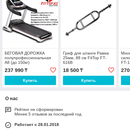
БЕГОВАЯ ДОРОЖКА
Гриф для штанги Рамка
Мно
полупрофессиональная
25мм, 88 см FitTop FT-
сило
A8 (до 150кг)
616B
FT-1
237 990
18 500
270
₸
₸
Купить
Купить
О нас
Рейтинг не сформирован
Менее 5 отзывов за последний год
Работает с 28.01.2018