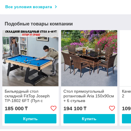
Все условия возврата
Подобные товары компании
Бильярдный стол
Стол прямоугольный
Каче
складной FitTop Joseph
ротанговый Aria 150х90см
2
TP-1802 6FT (Пул с
+ 6 стульев
комплектом)
185 000
194 100
109
₸
₸
Купить
Купить