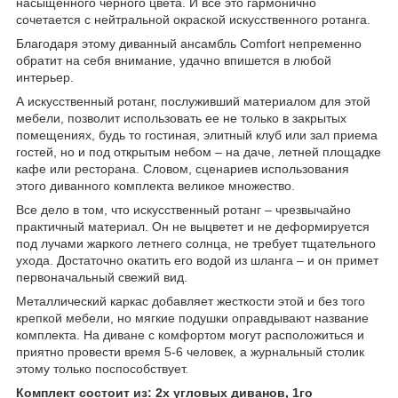
насыщенного черного цвета. И все это гармонично
сочетается с нейтральной окраской искусственного ротанга.
Благодаря этому диванный ансамбль Comfort непременно
обратит на себя внимание, удачно впишется в любой
интерьер.
А искусственный ротанг, послуживший материалом для этой
мебели, позволит использовать ее не только в закрытых
помещениях, будь то гостиная, элитный клуб или зал приема
гостей, но и под открытым небом – на даче, летней площадке
кафе или ресторана. Словом, сценариев использования
этого диванного комплекта великое множество.
Все дело в том, что искусственный ротанг – чрезвычайно
практичный материал. Он не выцветет и не деформируется
под лучами жаркого летнего солнца, не требует тщательного
ухода. Достаточно окатить его водой из шланга – и он примет
первоначальный свежий вид.
Металлический каркас добавляет жесткости этой и без того
крепкой мебели, но мягкие подушки оправдывают название
комплекта. На диване с комфортом могут расположиться и
приятно провести время 5-6 человек, а журнальный столик
этому только поспособствует.
Комплект состоит из: 2х угловых диванов, 1го