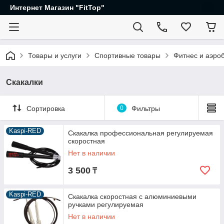
Интернет Магазин "FitTop"
Товары и услуги
Спортивные товары
Фитнес и аэро
Скакалки
Сортировка
0
Фильтры
Kaspi-RED
Скакалка профессиональная регулируемая
скоростная
Нет в наличии
3 500
₸
Kaspi-RED
Скакалка скоростная с алюминиевыми
ручками регулируемая
Нет в наличии