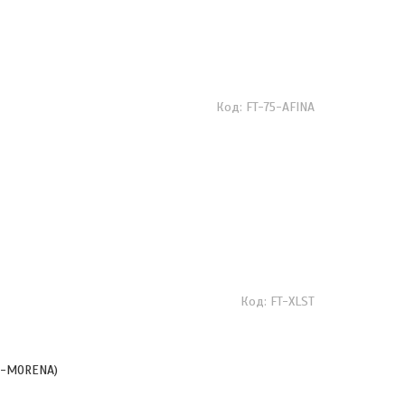
FT-75-AFINA
FT-XLST
75-MORENA)