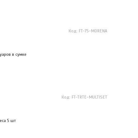
FT-75-MORENA
суаров в сумке
FT-TRTE-MULTISET
еса 5 шт